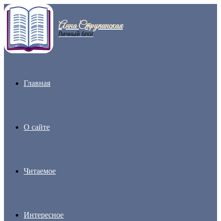
Анна Струпинская
Menu
Личный блог
Главная
О сайте
Читаемое
Интересное