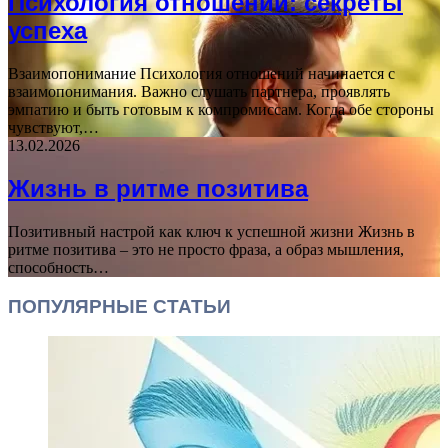
Психология отношений: секреты
успеха
Взаимопонимание Психология отношений начинается с
взаимопонимания. Важно слушать партнера, проявлять
эмпатию и быть готовым к компромиссам. Когда обе стороны
чувствуют,…
13.02.2026
Жизнь в ритме позитива
Позитивный настрой как ключ к успешной жизни Жизнь в
ритме позитива – это не просто фраза, а образ мышления,
способность…
ПОПУЛЯРНЫЕ СТАТЬИ