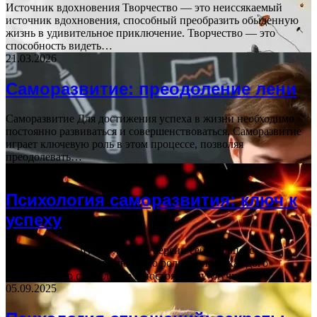
Источник вдохновения Творчество — это неиссякаемый
источник вдохновения, способный преобразить обыденную
жизнь в удивительное приключение. Творчество — это
способность видеть…
21.03.2026
Саморазвитие: преодоление лени
Саморазвитие Для достижения успеха в жизни необходимо
постоянно развиваться и совершенствоваться. Саморазвитие
играет ключевую роль в этом процессе, позволяя
преодолевать…
11.07.2026
Психология саморазвития: ключ к
успеху
Саморазвитие: путь к лучшей версии себя Процесс
саморазвития играет ключевую роль в жизни каждого
человека. Это стремление к постоянному улучшению…
05.09.2025