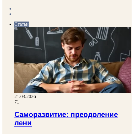
Previous
page
Next
page
Статьи
21.03.2026
71
Саморазвитие: преодоление
лени