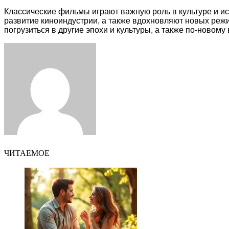
Классические фильмы играют важную роль в культуре и ис
развитие киноиндустрии, а также вдохновляют новых ре
погрузиться в другие эпохи и культуры, а также по-новому 
Facebook
Twitter
LinkedIn
Tumblr
Pinterest
Reddit
VKontakte
Odnoklassniki
Skype
WhatsApp
Telegram
Viber
Share
Print
via
Email
ЧИТАЕМОЕ