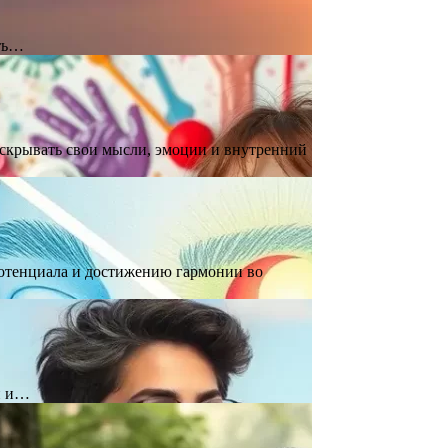
сть…
аскрывать свои мысли, эмоции и внутренний
потенциала и достижению гармонии во
и и…