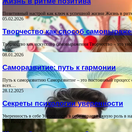
Жизнь в ритме позитива
Позитивный настрой как ключ к успешной жизни Жизнь в ритме
05.02.2026
Творчество как способ самовыраже
Творчество как искусство самовыражения Творчество – это ун
мир…
08.01.2026
Саморазвитие: путь к гармонии
Путь к саморазвитию Саморазвитие – это постоянный процесс
всех…
28.12.2025
Секреты психологии уверенности
Уверенность в себе Уверенность в себе играет важную роль 
09.11.2025