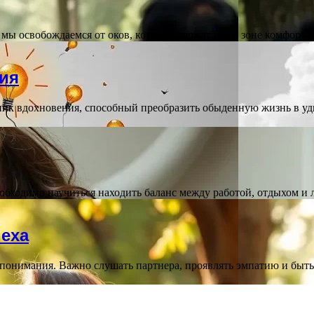
а мы освобождаемся от оков, которые держат нас в зоне комфорт
ния
ик вдохновения, способный преобразить обыденную жизнь в уд
необходимо научиться находить баланс между работой, отдыхом 
пеха
онимания. Важно слушать партнера, проявлять эмпатию и быть