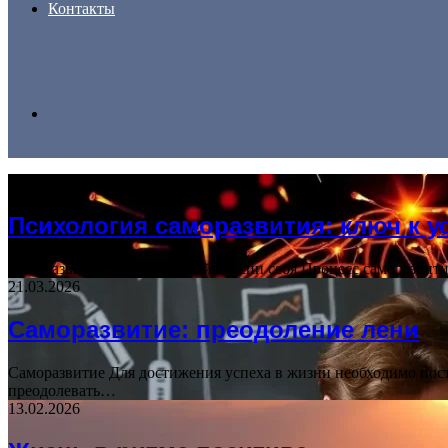
Контакты
Search
11.07.2026
for
Психология саморазвития: ключ к у
Саморазвитие: путь к лучшей версии себя Процесс саморазвит
21.03.2026
Саморазвитие: преодоление лени
Саморазвитие Для достижения успеха в жизни необходимо посто
преодолевать…
13.02.2026