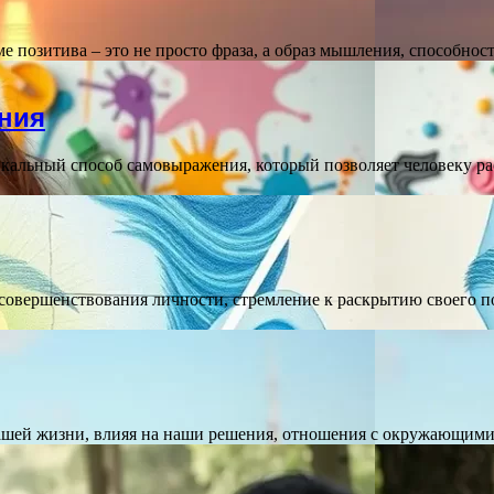
 позитива – это не просто фраза, а образ мышления, способно
ния
икальный способ самовыражения, который позволяет человеку р
 совершенствования личности, стремление к раскрытию своего 
в нашей жизни, влияя на наши решения, отношения с окружающим