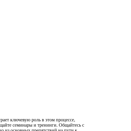
рает ключевую роль в этом процессе,
ещайте семинары и тренинги. Общайтесь с
о из основных препятствий на пути к