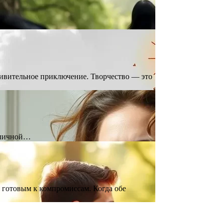
а и…
ивительное приключение. Творчество — это
и личной…
 готовым к компромиссам. Когда обе