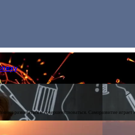
спеху
ия играет ключевую роль в жизни каждого человека. Это стрем
янно развиваться и совершенствоваться. Саморазвитие играет к